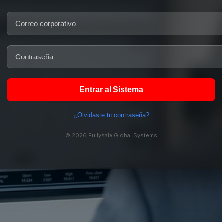
Entrar al Sistema
¿Olvidaste tu contraseña?
© 2026 Fullysale Global Systems