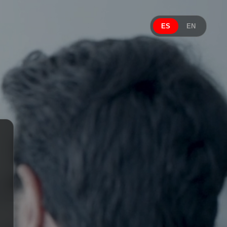
ES
EN